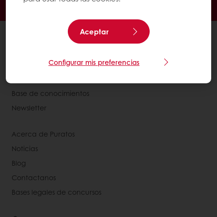
Seguimiento de facturas
Histórico de pedidos
Aceptar
Ver todos los productos
Recetas
Configurar mis preferencias
Servicios
Información del Consumidor
Base de conocimientos
Newsletter
Acerca de Puratos
Noticias
Blog
Contactanos
Bases legales de concursos