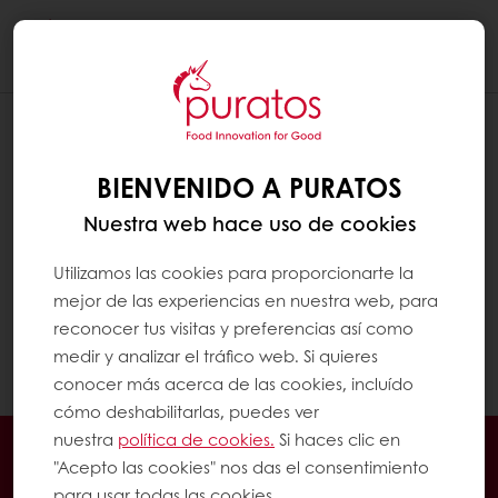
Togg
navi
BIENVENIDO A PURATOS
Nuestra web hace uso de cookies
Utilizamos las cookies para proporcionarte la
mejor de las experiencias en nuestra web, para
reconocer tus visitas y preferencias así como
medir y analizar el tráfico web. Si quieres
conocer más acerca de las cookies, incluído
cómo deshabilitarlas, puedes ver
nuestra
política de cookies.
Si haces clic en
En línea 24/7
Pago en línea (clientes nuevos)
"Acepto las cookies" nos das el consentimiento
Promociones exclusivas
Recetas inspiradoras
para usar todas las cookies.