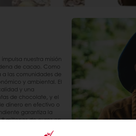
impulsa nuestra misión
 cadena de cacao. Como
ya a las comunidades de
conómico y ambiental. El
calidad y una
tas de chocolate, y el
de dinero en efectivo o
ndiente garantiza la
 8 millones de euros en