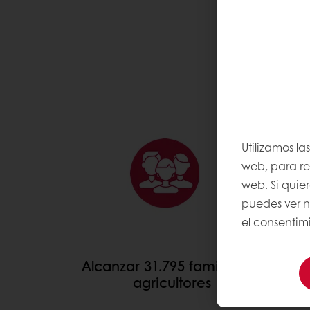
PROGRAMA CACAO-T
Utilizamos la
web, para rec
web. Si quie
puedes ver 
el consentimi
Alcanzar 31.795 familias de
agricultores