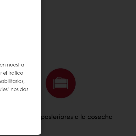
CIFRAS
 en nuestra
 el tráfico
bilitarlas,
kies" nos das
31 centros posteriores a la cosecha