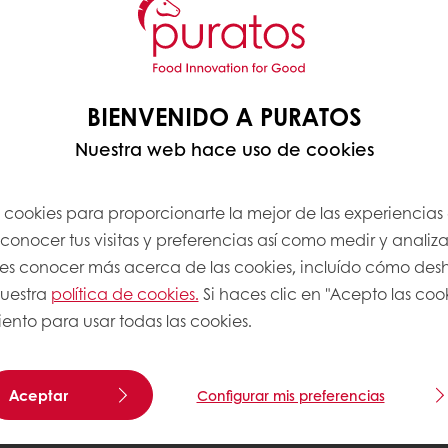
BIENVENIDO A PURATOS
RACE EN HECHOS Y 
Nuestra web hace uso de cookies
s cookies para proporcionarte la mejor de las experiencias
onocer tus visitas y preferencias así como medir y analizar
res conocer más acerca de las cookies, incluído cómo desha
nuestra
política de cookies.
Si haces clic en "Acepto las coo
ento para usar todas las cookies.
Bono de chocolate de 3,4 millones
Aceptar
Configurar mis preferencias
de euros recolectado para nuestros
agricultores en 2025