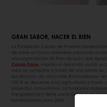
GRAN SABOR, HACER EL BIEN
La Fundación Cacao de Próxima Generación 
de crear un futuro sostenible para toda la
una organización sin fines de lucro que apo
Cacao-Trace
, impulsa el desarrollo social, e
valor se comparte a través de una prima de 
bonificación de chocolate financiada por ven
100 % se devuelve a los agricultores a través 
proyectos comunitarios. La fundación indepe
transparencia y tiene como objetivo alcanzar
bonificaciones para 2030.