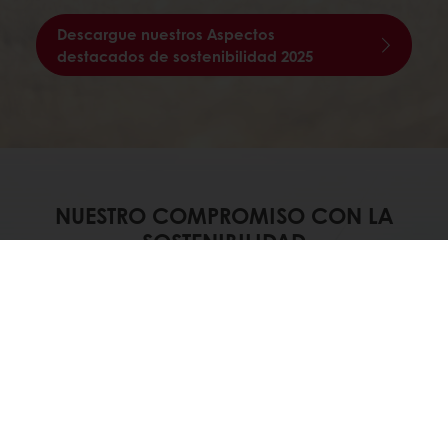
Descargue nuestros Aspectos
destacados de sostenibilidad 2025
NUESTRO COMPROMISO CON LA
SOSTENIBILIDAD
Descubra cómo Puratos promueve la
sustentabilidad a través del
abastecimiento responsable, el apoyo
comunitario y los compromisos
ambientales a largo plazo en toda
nuestra cadena de valor global.