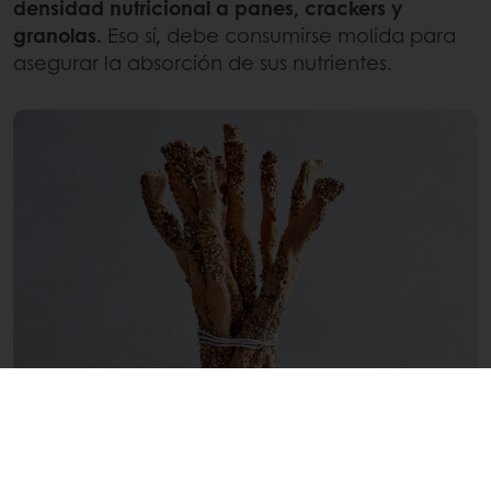
densidad nutricional a panes, crackers y
granolas.
Eso sí, debe consumirse molida para
asegurar la absorción de sus nutrientes.