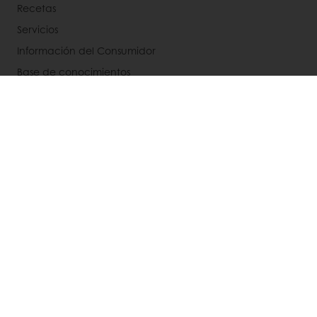
Recetas
Servicios
Información del Consumidor
Base de conocimientos
Newsletter
Acerca de Puratos
Noticias
Blog
Contactanos
Bases legales de concursos
Seleccione un país
Sitio Corporativo