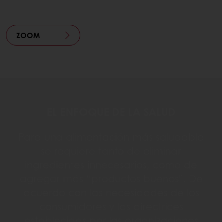
ZOOM
EL ENFOQUE DE LA SALUD
Para una alimentación más saludable
se requiere tanto de eliminar
ingredientes innecesarios, como de
agregar más “productos buenos”. De
acuerdo con las necesidades de los
consumidores y las directrices
establecidas por las organizaciones