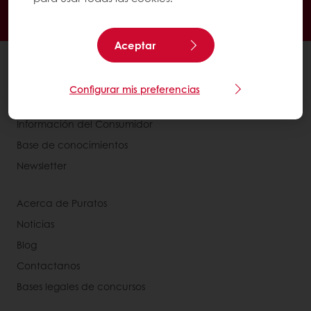
Promociones exclusivas
Recetas inspiradoras
Seguimiento de facturas
Histórico de pedidos
Aceptar
Ver todos los productos
Recetas
Configurar mis preferencias
Servicios
Información del Consumidor
Base de conocimientos
Newsletter
Acerca de Puratos
Noticias
Blog
Contactanos
Bases legales de concursos