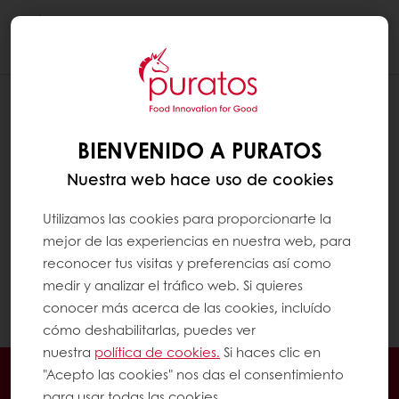
Togg
navi
¿CONTIENE EL CHOCOLATE CAFEÍNA?
BIENVENIDO A PURATOS
"Sí, el chocolate contiene cafeína, pero
mucho menos que el café. Por ejemplo, 20 g
Nuestra web hace uso de cookies
de chocolate contienen 10 veces menos
cafeína que una taza de café(1).
Utilizamos las cookies para proporcionarte la
mejor de las experiencias en nuestra web, para
1. Hervé Robert (2015). Les vertus santé du
reconocer tus visitas y preferencias así como
chocolat. VRAI/FAUX sur cet aliment
medir y analizar el tráfico web. Si quieres
gourmand Edp Sciences"
conocer más acerca de las cookies, incluído
cómo deshabilitarlas, puedes ver
nuestra
política de cookies.
Si haces clic en
En línea 24/7
Pago en línea (clientes nuevos)
"Acepto las cookies" nos das el consentimiento
para usar todas las cookies.