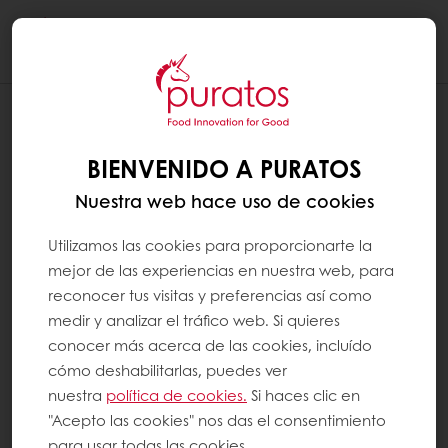
Togg
navi
DOES CHOCOLATE CONTAIN TRANS-
FATS OR HYDROGENATED OILS ?
BIENVENIDO A PURATOS
Nuestra web hace uso de cookies
La manteca de cacao es la grasa que se
suele utilizar en el chocolate real. En algunos
Utilizamos las cookies para proporcionarte la
chocolates, una pequeña parte de manteca
mejor de las experiencias en nuestra web, para
reconocer tus visitas y preferencias así como
de cacao se sustituye por otras grasas
medir y analizar el tráfico web. Si quieres
específicas. Estas grasas no son siempre
conocer más acerca de las cookies, incluído
hidrogenadas y no se modifican
cómo deshabilitarlas, puedes ver
químicamente. En otras palabras, el
nuestra
política de cookies.
Si haces clic en
chocolate auténtico no contiene aceites
"Acepto las cookies" nos das el consentimiento
para usar todas las cookies.