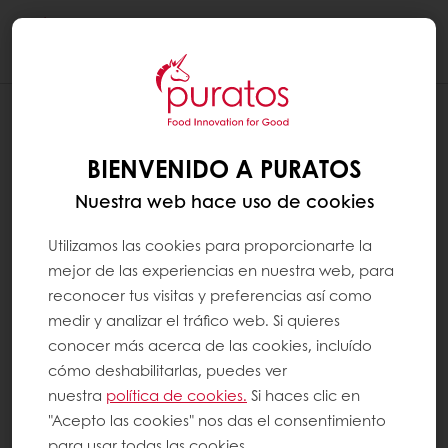
Togg
navi
¿ES EL PAN UNA BUENA FUENTE DE
FIBRA?
BIENVENIDO A PURATOS
Nuestra web hace uso de cookies
Sí, todos los panes contienen fibra dietética.
En ciertos países, el pan es incluso la principal
Utilizamos las cookies para proporcionarte la
fuente de fibra en la dieta diaria. Estas fibras
mejor de las experiencias en nuestra web, para
reconocer tus visitas y preferencias así como
provienen principalmente de los productos a
medir y analizar el tráfico web. Si quieres
base de granos del pan, por ejemplo, la
conocer más acerca de las cookies, incluído
harina de trigo. Esto significa que el
cómo deshabilitarlas, puedes ver
contenido de fibra del pan depende del
nuestra
política de cookies.
Si haces clic en
nivel de harina refinada que se utilice:
"Acepto las cookies" nos das el consentimiento
para usar todas las cookies.