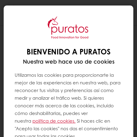
Togg
navi
¿QUÉ SON LOS MINERALES?
BIENVENIDO A PURATOS
Los minerales son sustancias inorgánicas que
Nuestra web hace uso de cookies
no tienen valor energético y que el cuerpo
necesita para funcionar correctamente.
Utilizamos las cookies para proporcionarte la
mejor de las experiencias en nuestra web, para
Algunos son necesarios en grandes
reconocer tus visitas y preferencias así como
cantidades, como uno o más gramos al día
medir y analizar el tráfico web. Si quieres
(p. ej., calcio). Otros se requieren en
conocer más acerca de las cookies, incluído
cantidades menores, es decir, uno o más
cómo deshabilitarlas, puedes ver
microgramos o miligramos al día (por
nuestra
política de cookies.
Si haces clic en
"Acepto las cookies" nos das el consentimiento
ejemplo, hierro); estos son los llamados
para usar todas las cookies.