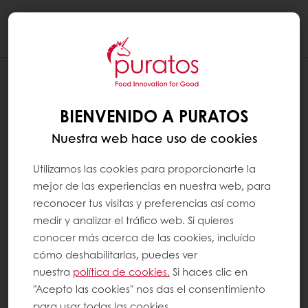
Togg
navi
¿CUÁLES SON LOS GRUPOS DE
ALIMENTOS?
BIENVENIDO A PURATOS
Los nutricionistas agrupan los alimentos según
Nuestra web hace uso de cookies
sus principales propiedades nutricionales. La
mayoría de los países industrializados hacen
Utilizamos las cookies para proporcionarte la
estas clasificaciones. También pueden diferir
mejor de las experiencias en nuestra web, para
ligeramente entre países.
reconocer tus visitas y preferencias así como
medir y analizar el tráfico web. Si quieres
Los principales grupos de alimentos son:
conocer más acerca de las cookies, incluído
cómo deshabilitarlas, puedes ver
nuestra
política de cookies.
Si haces clic en
Frutas y verduras
"Acepto las cookies" nos das el consentimiento
Alimentos con almidón (panes, cereales
para usar todas las cookies.