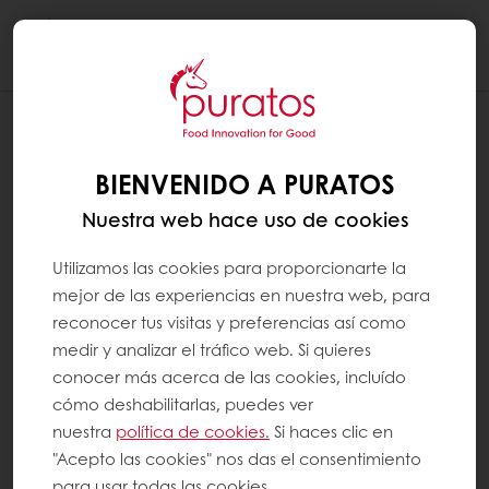
Togg
navi
¿QUÉ SIGNIFICA LA CERTIFICACIÓN
UTZ?
BIENVENIDO A PURATOS
Fundada en Guatemala en 2002, UTZ significa
Nuestra web hace uso de cookies
“bueno” en el idioma maya. Es un programa
sin ánimo de lucro y una etiqueta para la
Utilizamos las cookies para proporcionarte la
agricultura sostenible. Cuenta con más de 10
mejor de las experiencias en nuestra web, para
000 paquetes de productos diferentes en
reconocer tus visitas y preferencias así como
más de 116 países. A partir de 2014, la
medir y analizar el tráfico web. Si quieres
certificación UTZ es el programa más grande
conocer más acerca de las cookies, incluído
del mundo para el cultivo sostenible de café
cómo deshabilitarlas, puedes ver
y cacao. El programa certificado por la UTZ
nuestra
política de cookies.
Si haces clic en
se ocupa de las buenas prácticas agrícolas,
"Acepto las cookies" nos das el consentimiento
la gestión agrícola y el medio ambiente. Su
para usar todas las cookies.