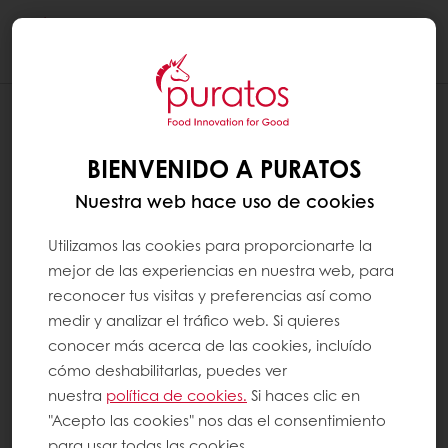
Togg
navi
¿CUÁL ES LA DIFERENCIA ENTRE EL PAN
INTEGRAL Y EL PAN BLANCO?
BIENVENIDO A PURATOS
Nuestra web hace uso de cookies
La diferencia entre el pan de trigo integral y
el pan de trigo blanco reside en la forma en
Utilizamos las cookies para proporcionarte la
que se procesan los granos de trigo. El pan
mejor de las experiencias en nuestra web, para
reconocer tus visitas y preferencias así como
integral se elabora con harina integral, que
medir y analizar el tráfico web. Si quieres
se tritura para incluir las tres partes diferentes
conocer más acerca de las cookies, incluído
de los granos de trigo integral (el salvado
cómo deshabilitarlas, puedes ver
rico en fibra, el endosperm y el germen
nuestra
política de cookies.
Si haces clic en
denso en nutrientes) en proporciones
"Acepto las cookies" nos das el consentimiento
para usar todas las cookies.