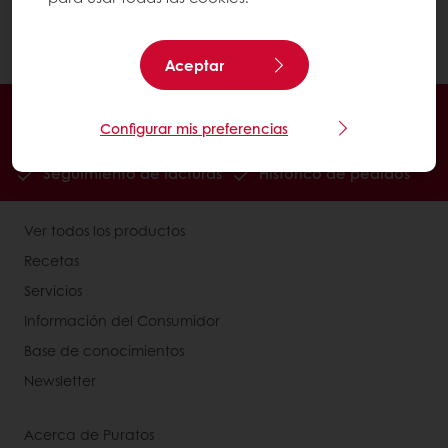
pastelería
Chocolate
Aceptar
En línea 24/7
Pago en línea (clientes nuevos)
Configurar mis preferencias
Promociones exclusivas
Recetas inspiradoras
Seguimiento de facturas
Histórico de pedidos
Ver todos los productos
Recetas
Servicios
Información del Consumidor
Base de conocimientos
Newsletter
Acerca de Puratos