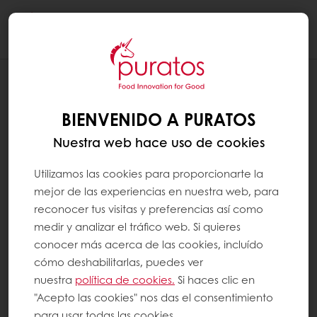
Togg
navi
¿QUÉ GRUPOS DE ALIMENTOS
CONTIENEN GRASA?
BIENVENIDO A PURATOS
Nuestra web hace uso de cookies
La grasa se encuentra en una amplia gama
de grupos de alimentos, especialmente en:
Utilizamos las cookies para proporcionarte la
mejor de las experiencias en nuestra web, para
Alimentos vegetales como aceites y
reconocer tus visitas y preferencias así como
medir y analizar el tráfico web. Si quieres
semillas
conocer más acerca de las cookies, incluído
Alimentos a base de animales como
cómo deshabilitarlas, puedes ver
productos lácteos, pescado graso y
nuestra
política de cookies.
Si haces clic en
productos cárnicos
"Acepto las cookies" nos das el consentimiento
Productos horneados como panes y
para usar todas las cookies.