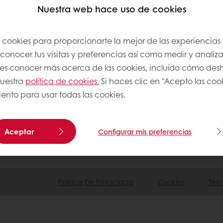
Nuestra web hace uso de cookies
Puratos
s cookies para proporcionarte la mejor de las experiencias
onocer tus visitas y preferencias así como medir y analizar
os
res conocer más acerca de las cookies, incluído cómo desha
es de concursos
nuestra
política de cookies.
Si haces clic en "Acepto las coo
ento para usar todas las cookies.
Aceptar
Configurar mis preferencias
 7107 8132
Cliente: Mypuratos.cl@puratos.com
Política De Privacidad
Cookies
Tér