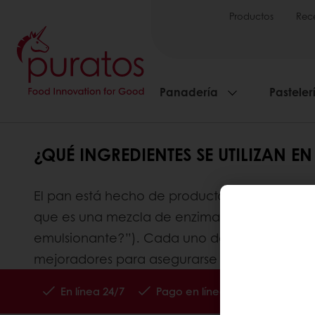
Productos
Rec
Panadería
Pasteler
¿QUÉ INGREDIENTES SE UTILIZAN 
El pan está hecho de productos agrícolas com
que es una mezcla de enzimas, emulsionantes
emulsionante?”). Cada uno de estos ingredient
mejoradores para asegurarse de que el result
En línea 24/7
Pago en línea (clientes nuevos