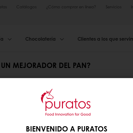
etas
Catálogos
¿Cómo comprar en línea?
Servicios
ía
Chocolatería
Clientes a los que servi
EN UN MEJORADOR DEL PAN?
o harina de trigo, levadura, agua y algo de sal. 
 y otros ingredientes funcionales (consulte “¿Qué
es ayuda a mejorar ciertas características del pan.
ado final sea exactamente lo que buscan sus clien
)
Promociones exclusivas
Recetas inspiradoras
BIENVENIDO A PURATOS