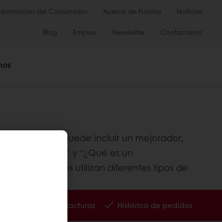
Información del Consumidor
Acerca de Puratos
Noticias
Blog
Empleo
Newsletter
Contactanos
mos
Un pan también puede incluir un mejorador,
 es una enzima?” y “¿Qué es un
 Los panaderos utilizan diferentes tipos de
tes.
Seguimiento de facturas
Histórico de pedidos