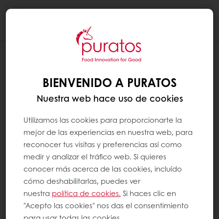
Togg
navi
¿POR QUÉ ES IMPORTANTE LA MASA
MADRE?
BIENVENIDO A PURATOS
Nuestra web hace uso de cookies
Históricamente, el pan de masa madre es
importante porque se remonta a las antiguas
Utilizamos las cookies para proporcionarte la
civilizaciones egipcias de alrededor del año
mejor de las experiencias en nuestra web, para
reconocer tus visitas y preferencias así como
3000 a. C. También es importante porque el
medir y analizar el tráfico web. Si quieres
pan de masa madre es más nutritivo que el
conocer más acerca de las cookies, incluído
grano del que se elabora. Esto se debe a
cómo deshabilitarlas, puedes ver
que la masa madre ayuda a liberar los
nuestra
política de cookies.
Si haces clic en
nutrientes y minerales presentes en el pan, lo
"Acepto las cookies" nos das el consentimiento
para usar todas las cookies.