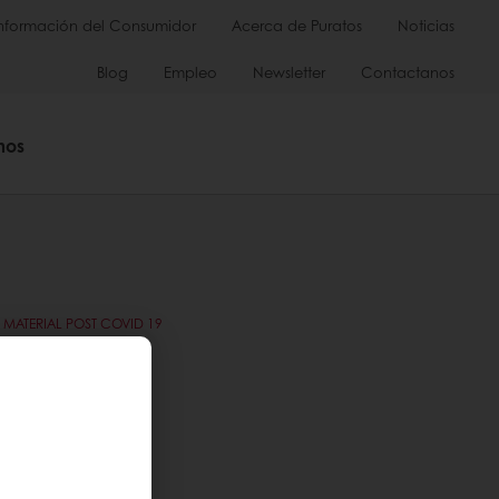
Información del Consumidor
Acerca de Puratos
Noticias
Blog
Empleo
Newsletter
Contactanos
mos
MATERIAL POST COVID 19