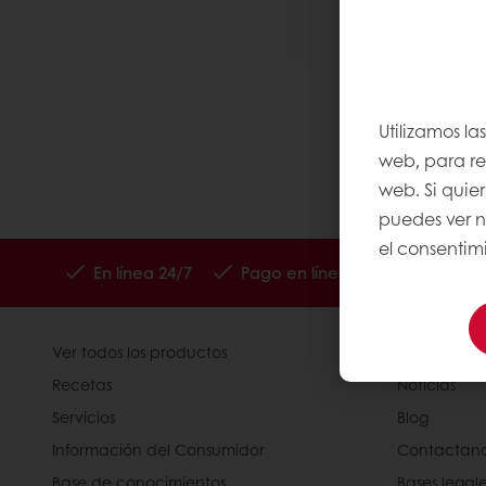
Utilizamos la
web, para rec
web. Si quie
puedes ver 
el consentimi
En línea 24/7
Pago en línea (clientes nuevos
Ver todos los productos
Acerca de 
Recetas
Noticias
Servicios
Blog
Información del Consumidor
Contactan
Base de conocimientos
Bases legal