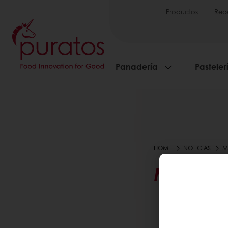
Productos
Rec
Panadería
Pasteler
HOME
NOTICIAS
M
MATERIA