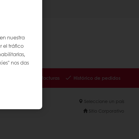
 en nuestra
 el tráfico
bilitarlas,
kies" nos das
Seguimiento de facturas
Histórico de pedidos
Seleccione un país
Sitio Corporativo