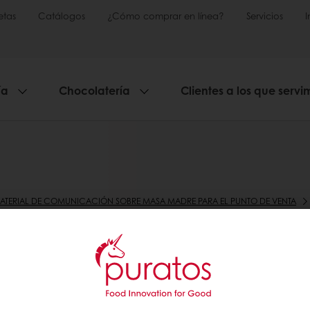
etas
Catálogos
¿Cómo comprar en línea?
Servicios
ía
Chocolatería
Clientes a los que servi
ATERIAL DE COMUNICACIÓN SOBRE MASA MADRE PARA EL PUNTO DE VENTA
L POST COVID 19