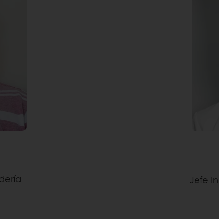
dería
Jefe I