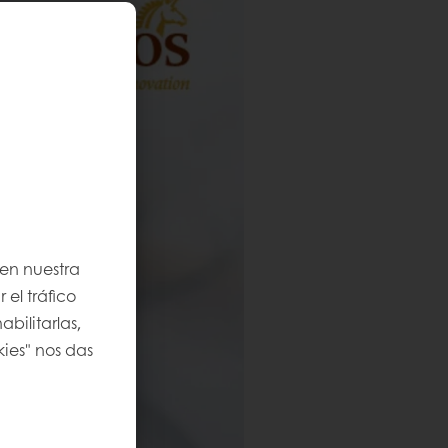
 en nuestra
 el tráfico
bilitarlas,
kies" nos das