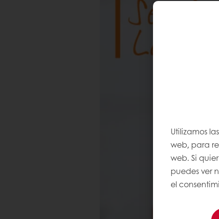
Utilizamos la
web, para rec
web. Si quie
puedes ver 
el consentimi