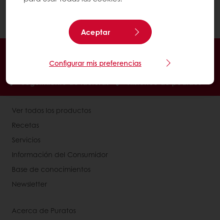
Haga clic aquí para descargar
Safari
.
Aceptar
En línea 24/7
Pago en línea (clientes nuevos)
Configurar mis preferencias
Promociones exclusivas
Recetas inspiradoras
Seguimiento de facturas
Histórico de pedidos
Ver todos los productos
Recetas
Servicios
Información del Consumidor
Base de conocimientos
Newsletter
Acerca de Puratos