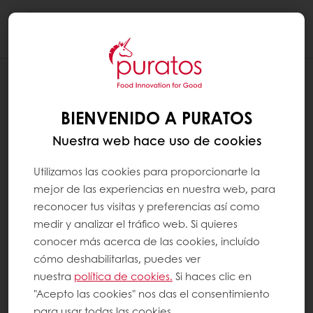
Togg
navi
¿MYPURATOS FUNCIONA EN TODOS
LOS NAVEGADORES?
BIENVENIDO A PURATOS
Para disfrutar de una experiencia de
Nuestra web hace uso de cookies
navegación óptima en MyPuratos, le
recomendamos evitar el uso de Internet
Utilizamos las cookies para proporcionarte la
Explorer y utilizar otros navegadores como
mejor de las experiencias en nuestra web, para
Chrome, Firefox o Safari.
reconocer tus visitas y preferencias así como
medir y analizar el tráfico web. Si quieres
conocer más acerca de las cookies, incluído
Haga clic aquí para descargar
Google
cómo deshabilitarlas, puedes ver
Chrome
.
nuestra
política de cookies.
Si haces clic en
"Acepto las cookies" nos das el consentimiento
Haga clic aquí para descargar
Firefox
.
para usar todas las cookies.