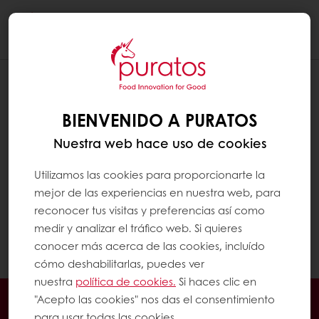
Togg
navi
ENCONTRAR UN PRODUCTO QUE NO
COMPRO HABITUALMENTE
BIENVENIDO A PURATOS
En el menú de MyPuratos (menú lateral en
Nuestra web hace uso de cookies
una computadora o menú central en un
móvil o tableta), haga clic en "Encontrar un
Utilizamos las cookies para proporcionarte la
producto".
mejor de las experiencias en nuestra web, para
reconocer tus visitas y preferencias así como
medir y analizar el tráfico web. Si quieres
Puede utilizar la barra de búsqueda o los
conocer más acerca de las cookies, incluído
filtros para encontrar su producto.
cómo deshabilitarlas, puedes ver
nuestra
política de cookies.
Si haces clic en
En línea 24/7
Pago en línea (clientes nuevos)
"Acepto las cookies" nos das el consentimiento
para usar todas las cookies.