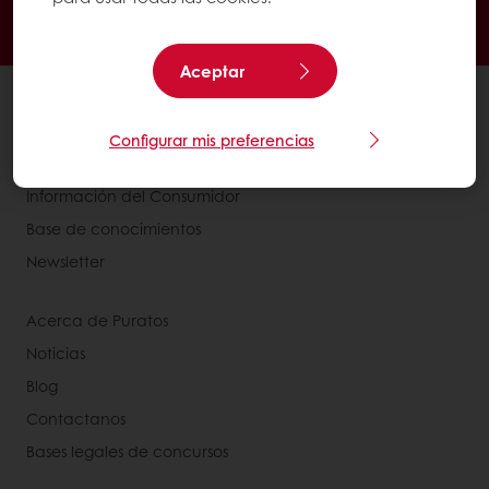
Promociones exclusivas
Recetas inspiradoras
Seguimiento de facturas
Histórico de pedidos
Aceptar
Ver todos los productos
Recetas
Configurar mis preferencias
Servicios
Información del Consumidor
Base de conocimientos
Newsletter
Acerca de Puratos
Noticias
Blog
Contactanos
Bases legales de concursos