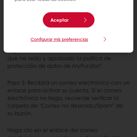
Si nunca ha comprado nada de Puratos:
Ingrese la información de su empresa y su
dirección de correo electrónico, luego
Aceptar
configure su contraseña.
Configurar mis preferencias
Antes de hacer clic en el botón "Solicitud de
registro", recuerde marcar la casilla "Declaro
que he leído y aprobado la política de
protección de datos de MyPuratos".
Paso 3: Recibirá un correo electrónico con un
enlace para activar su cuenta. Si el correo
electrónico no llega, recuerde verificar la
carpeta de "Correo no deseado/Spam" de
su buzón.
Haga clic en el enlace del correo