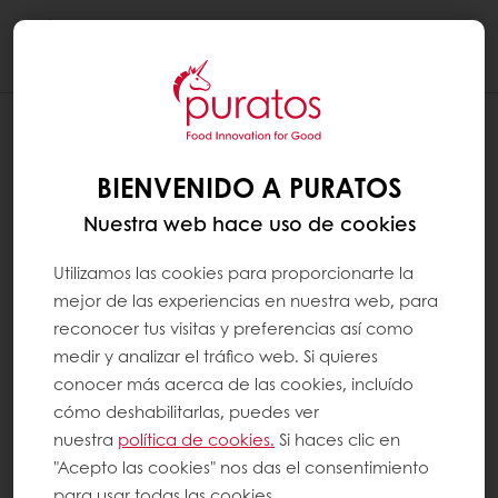
Togg
navi
CÓMO CREAR UNA CUENTA
MYPURATOS
BIENVENIDO A PURATOS
Paso 1: Haga clic en MyPuratos en la parte
Nuestra web hace uso de cookies
superior derecha y luego en "Registrarse"
Utilizamos las cookies para proporcionarte la
mejor de las experiencias en nuestra web, para
Paso 2:
reconocer tus visitas y preferencias así como
medir y analizar el tráfico web. Si quieres
Si ya es cliente de Puratos: Ingrese su número
conocer más acerca de las cookies, incluído
de cliente (puede encontrarlo en la factura)
cómo deshabilitarlas, puedes ver
y su dirección de correo electrónico, luego
nuestra
política de cookies.
Si haces clic en
configure su contraseña.
"Acepto las cookies" nos das el consentimiento
para usar todas las cookies.