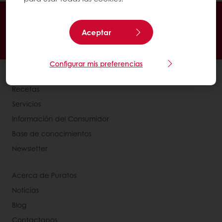
En línea 24/7
Pago en línea (clientes nuevos)
Promociones exclusivas
Recetas inspiradoras
Aceptar
Seguimiento de facturas
Histórico de pedidos
Configurar mis preferencias
Ver todos los productos
Recetas
Servicios
Información del Consumidor
Base de conocimientos
Newsletter
Acerca de Puratos
Noticias
Blog
Contactanos