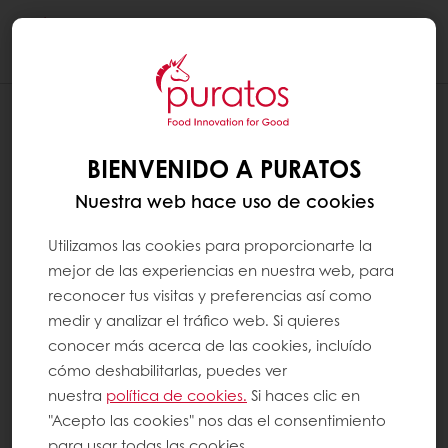
Togg
navi
CÓMO NAVEGAR POR LAS DIFERENTES
SECCIONES DE MYPURATOS
BIENVENIDO A PURATOS
En su ordenador
Nuestra web hace uso de cookies
Utilizamos las cookies para proporcionarte la
Utilice el menú de la izquierda para navegar
mejor de las experiencias en nuestra web, para
por las diferentes secciones de MyPuratos.
reconocer tus visitas y preferencias así como
medir y analizar el tráfico web. Si quieres
En su tableta o móvil
conocer más acerca de las cookies, incluído
cómo deshabilitarlas, puedes ver
Utilice el menú central para navegar por las
nuestra
política de cookies.
Si haces clic en
diferentes secciones de MyPuratos.
"Acepto las cookies" nos das el consentimiento
para usar todas las cookies.