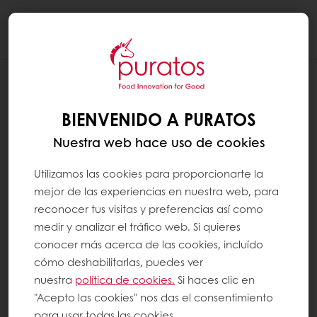
Togg
navi
LA PAGINA TIENE UN PROBLEMA ¿QUÉ
PUEDO HACER?
BIENVENIDO A PURATOS
Estamos buscando poder entregarle la mejor
Nuestra web hace uso de cookies
experiencia digital en nuestra página. Sin
embargo puede ocurir un error al cargar. Si
Utilizamos las cookies para proporcionarte la
fuera el caso, te invitamos a volver a cargar
mejor de las experiencias en nuestra web, para
la página (en sesion incognito si es posible
reconocer tus visitas y preferencias así como
para quitar los cookies). Para poder siempre
medir y analizar el tráfico web. Si quieres
mejorar nuestro servicio, te agradecemos
conocer más acerca de las cookies, incluído
por compartir una imagen del error ocurrido,
cómo deshabilitarlas, puedes ver
con la hora y datos de conexión a tu cuenta
nuestra
política de cookies.
Si haces clic en
a
mypuratos.cl@puratos.com
.
"Acepto las cookies" nos das el consentimiento
para usar todas las cookies.