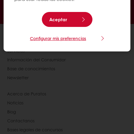
Promociones exclusivas
Recetas inspiradoras
Seguimiento de facturas
Histórico de pedidos
Aceptar
Ver todos los productos
Configurar mis preferencias
Recetas
Servicios
Información del Consumidor
Base de conocimientos
Newsletter
Acerca de Puratos
Noticias
Blog
Contactanos
Bases legales de concursos