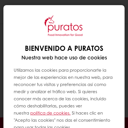
Togg
navi
OLVIDÉ LA CONTRASEÑA DE MI
CUENTA.
BIENVENIDO A PURATOS
Para cambiar tu contraseña, haz clic en el
Nuestra web hace uso de cookies
icono de MyPuratos en la parte superior
derecha “tienda en línea”. Luego, haz clic en
Utilizamos las cookies para proporcionarte la
"iniciar sesión" y elija "¿olvidó su
mejor de las experiencias en nuestra web, para
contraseña?". Recibirás un correo
reconocer tus visitas y preferencias así como
electrónico con un código de seguridad que
medir y analizar el tráfico web. Si quieres
le permitirá establecer una nueva
conocer más acerca de las cookies, incluído
contraseña.
cómo deshabilitarlas, puedes ver
nuestra
política de cookies.
Si haces clic en
"Acepto las cookies" nos das el consentimiento
En línea 24/7
Pago en línea (clientes nuevos)
para usar todas las cookies.