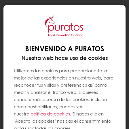
Togg
navi
MOSTRAR MÁS LÍNEAS POR PÁGINA EN
LA SECCIÓN "MIS PRODUCTOS
BIENVENIDO A PURATOS
HABITUALES"
Nuestra web hace uso de cookies
Puede mostrar 12, 24 o 36 productos por
página en la sección "Mis productos
Utilizamos las cookies para proporcionarte la
habituales".
mejor de las experiencias en nuestra web, para
reconocer tus visitas y preferencias así como
medir y analizar el tráfico web. Si quieres
En una computadora
conocer más acerca de las cookies, incluído
cómo deshabilitarlas, puedes ver
Elija su opción en el menú desplegable.
nuestra
política de cookies.
Si haces clic en
"Acepto las cookies" nos das el consentimiento
En una tableta o móvil
para usar todas las cookies.