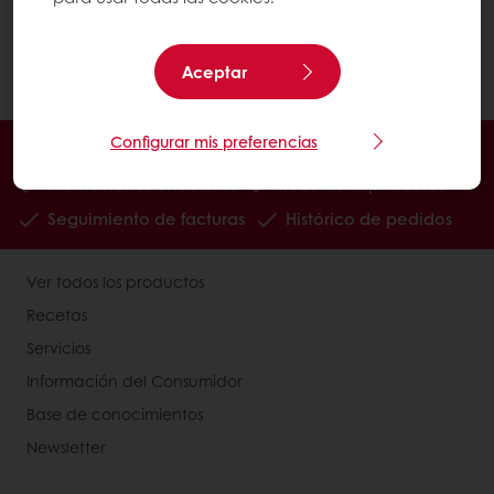
Haga clic en el botón "Buscar" y luego elija su
opción en el menú desplegable.
Aceptar
Configurar mis preferencias
En línea 24/7
Pago en línea (clientes nuevos)
Promociones exclusivas
Recetas inspiradoras
Seguimiento de facturas
Histórico de pedidos
Ver todos los productos
Recetas
Servicios
Información del Consumidor
Base de conocimientos
Newsletter