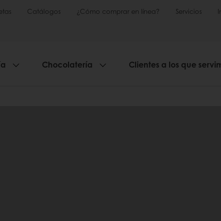
etas
Catálogos
¿Cómo comprar en línea?
Servicios
ía
Chocolatería
Clientes a los que servi