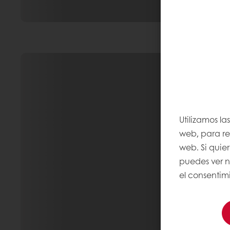
Utilizamos la
web, para rec
web. Si quie
puedes ver 
el consentimi