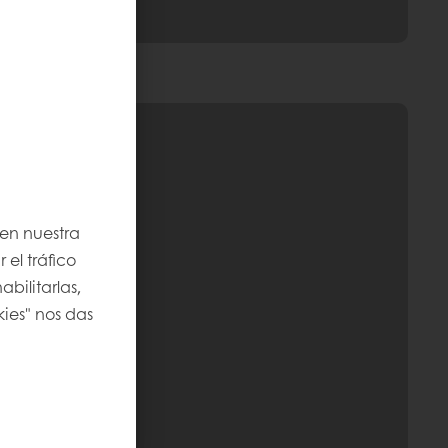
 en nuestra
 el tráfico
bilitarlas,
kies" nos das