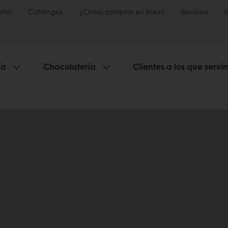
etas
Catálogos
¿Cómo comprar en línea?
Servicios
ía
Chocolatería
Clientes a los que servi