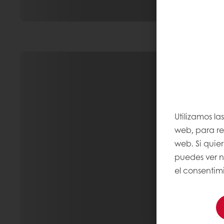
Utilizamos la
web, para rec
web. Si quie
puedes ver 
el consentimi