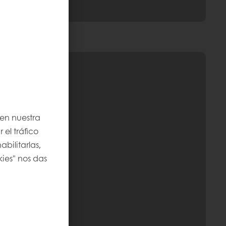
 en nuestra
 el tráfico
bilitarlas,
kies" nos das