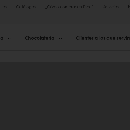
etas
Catálogos
¿Cómo comprar en línea?
Servicios
ía
Chocolatería
Clientes a los que servi