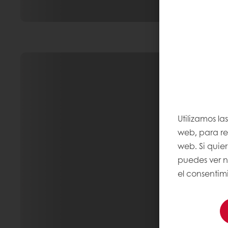
Utilizamos la
web, para rec
web. Si quie
puedes ver 
el consentimi