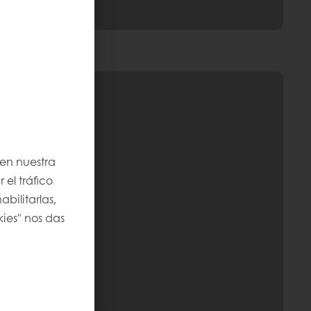
 en nuestra
 el tráfico
bilitarlas,
kies" nos das