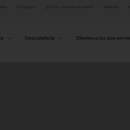
etas
Catálogos
¿Cómo comprar en línea?
Servicios
ía
Chocolatería
Clientes a los que servi