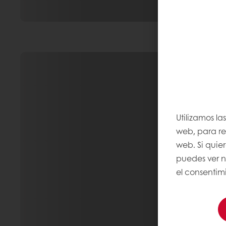
Utilizamos la
web, para rec
web. Si quie
puedes ver 
el consentimi