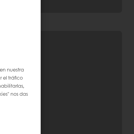
 en nuestra
 el tráfico
bilitarlas,
kies" nos das