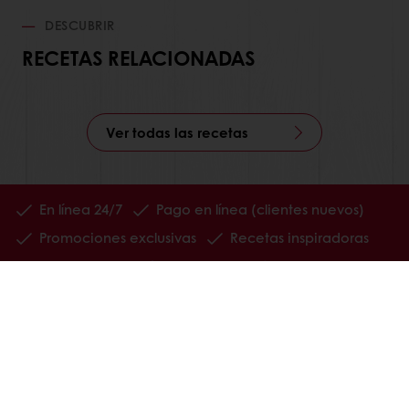
DESCUBRIR
RECETAS RELACIONADAS
Ver todas las recetas
En línea 24/7
Pago en línea (clientes nuevos)
Promociones exclusivas
Recetas inspiradoras
Seguimiento de facturas
Histórico de pedidos
Ver todos los productos
Recetas
Servicios
Información del Consumidor