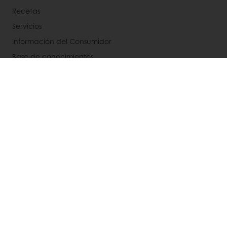
Recetas
Servicios
Información del Consumidor
Base de conocimientos
Newsletter
Acerca de Puratos
Noticias
Blog
Contactanos
Bases legales de concursos
Seleccione un país
Sitio Corporativo