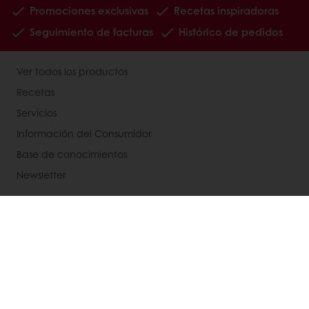
Promociones exclusivas
Recetas inspiradoras
Seguimiento de facturas
Histórico de pedidos
Ver todos los productos
Recetas
Servicios
Información del Consumidor
Base de conocimientos
Newsletter
Acerca de Puratos
Noticias
Blog
Contactanos
Bases legales de concursos