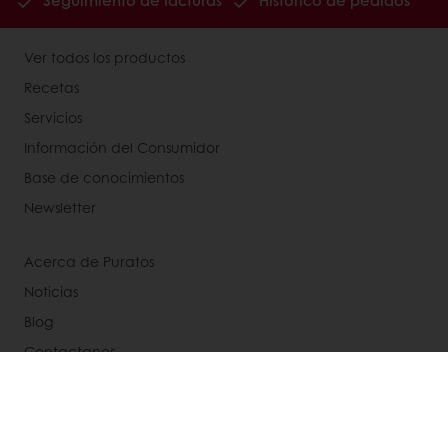
Seguimiento de facturas
Histórico de pedidos
Ver todos los productos
Recetas
Servicios
Información del Consumidor
Base de conocimientos
Newsletter
Acerca de Puratos
Noticias
Blog
Contactanos
Bases legales de concursos
Seleccione un país