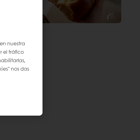
 en nuestra
 el tráfico
bilitarlas,
kies" nos das