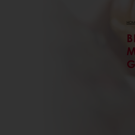
HOM
B
M
G