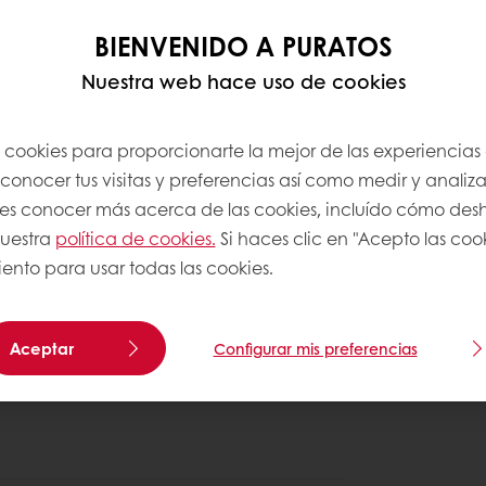
BIENVENIDO A PURATOS
Nuestra web hace uso de cookies
s cookies para proporcionarte la mejor de las experiencias
onocer tus visitas y preferencias así como medir y analizar
res conocer más acerca de las cookies, incluído cómo desha
nuestra
política de cookies.
Si haces clic en "Acepto las coo
in sin la materia grasa. Agrega la
ento para usar todas las cookies.
in en velocidad baja, Aumenta la
que sea necesario.
Aceptar
Configurar mis preferencias
cidad por 30min.