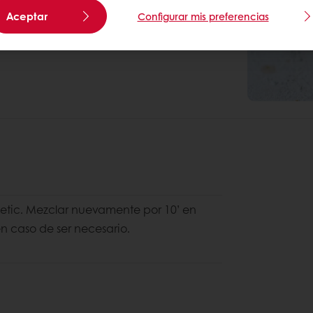
Aceptar
Configurar mis preferencias
metic. Mezclar nuevamente por 10’ en
n caso de ser necesario.