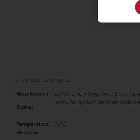
METODO DE TRABAJO
Mezclado en
20’ en lenta y luego incorporar Mi
lenta. Da algos minutos en rapida e
Espiral
Temperatura
26°C
de masa