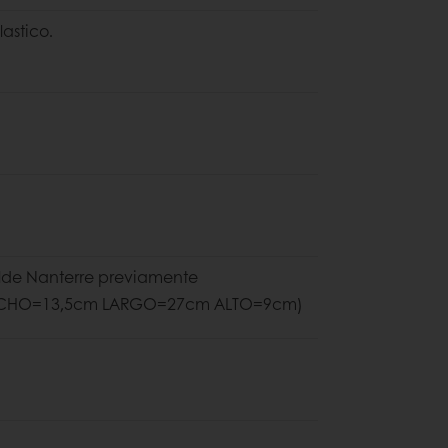
astico.
molde Nanterre previamente
(ANCHO=13,5cm LARGO=27cm ALTO=9cm)