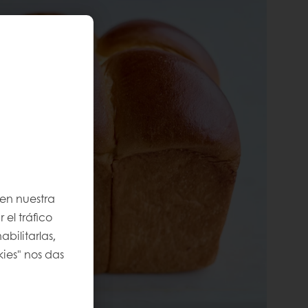
 en nuestra
 el tráfico
bilitarlas,
kies" nos das