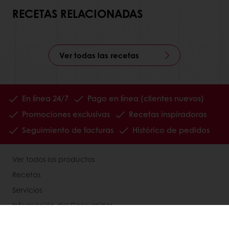
RECETAS RELACIONADAS
Ver todas las recetas
En línea 24/7
Pago en línea (clientes nuevos)
Promociones exclusivas
Recetas inspiradoras
Seguimiento de facturas
Histórico de pedidos
Ver todos los productos
Recetas
Servicios
Información del Consumidor
Base de conocimientos