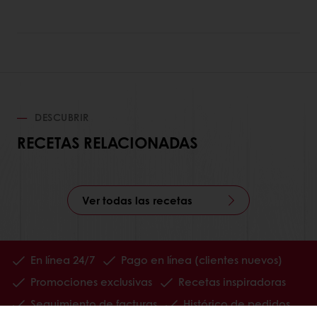
DESCUBRIR
RECETAS RELACIONADAS
Ver todas las recetas
En línea 24/7
Pago en línea (clientes nuevos)
Promociones exclusivas
Recetas inspiradoras
Seguimiento de facturas
Histórico de pedidos