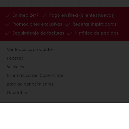
En línea 24/7
Pago en línea (clientes nuevos)
Promociones exclusivas
Recetas inspiradoras
Seguimiento de facturas
Histórico de pedidos
Ver todos los productos
Recetas
Servicios
Información del Consumidor
Base de conocimientos
Newsletter
Acerca de Puratos
Noticias
Blog