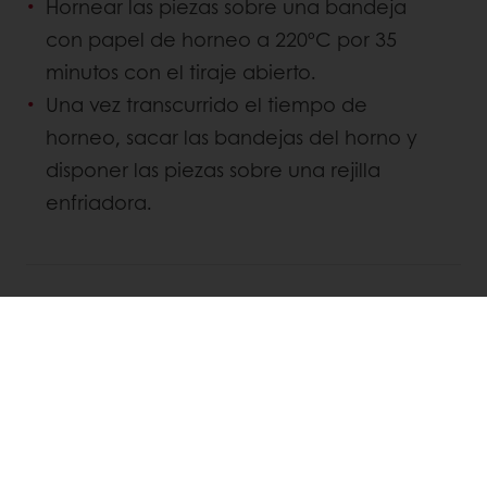
Hornear las piezas sobre una bandeja
con papel de horneo a 220ºC por 35
minutos con el tiraje abierto.
Una vez transcurrido el tiempo de
horneo, sacar las bandejas del horno y
disponer las piezas sobre una rejilla
enfriadora.
DESCUBRIR
RECETAS RELACIONADAS