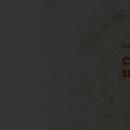
HOM
C
S