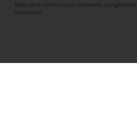
Descubra cómo hacer croissants congelados 
constante.
DESCUBRIR
RECETAS RELACIONADAS