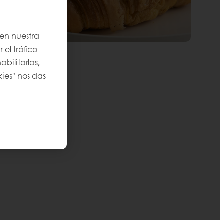
 en nuestra
 el tráfico
bilitarlas,
kies" nos das