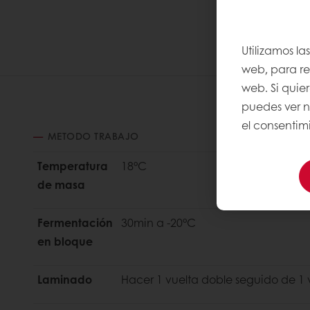
Utilizamos la
web, para rec
web. Si quie
puedes ver 
el consentimi
METODO TRABAJO
Temperatura
18°C
de masa
Fermentación
30min a -20°C
en bloque
Laminado
Hacer 1 vuelta doble seguido de 1 