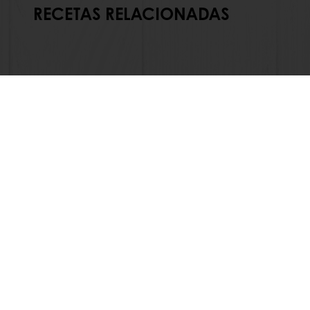
RECETAS RELACIONADAS
En línea 24/7
Pago en línea (clientes nuevos
Ver todos los productos
Acerca de 
Recetas
Noticias
Servicios
Blog
Información del Consumidor
Contactan
Base de conocimientos
Bases legal
Newsletter