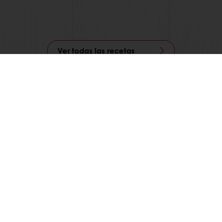
Ver todas las recetas
)
Promociones exclusivas
Recetas inspiradoras
Puratos
os
es de concursos