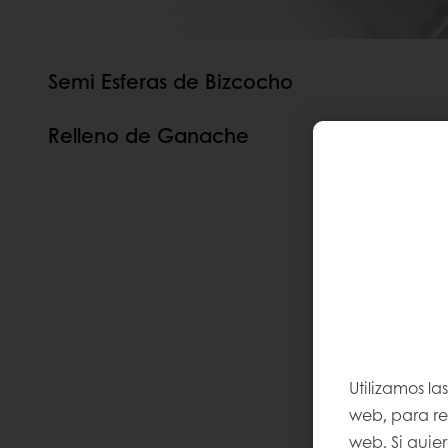
Semi Esferas de Bizcocho
Relleno de Ganache
Utilizamos la
web, para rec
web. Si quie