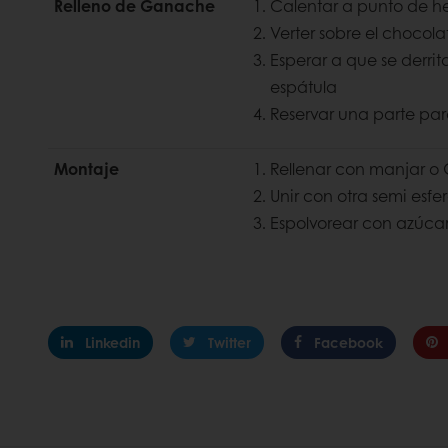
Relleno de Ganache
Calentar a punto de h
Verter sobre el chocola
Esperar a que se derr
espátula
Reservar una parte pa
Montaje
Rellenar con manjar 
Unir con otra semi esfe
Espolvorear con azúcar 
Linkedin
Twitter
Facebook