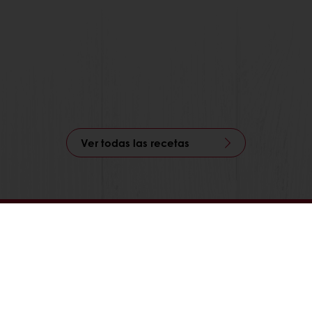
Ver todas las recetas
)
Promociones exclusivas
Recetas inspiradoras
Puratos