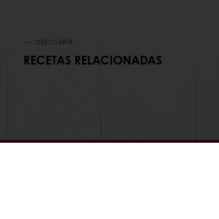
DESCUBRIR
RECETAS RELACIONADAS
En línea 24/7
Pago en línea (clientes nuevos
Ver todos los productos
Acerca de 
Recetas
Noticias