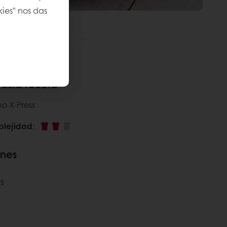
kies" nos das
esta receta
ho X-Press
plejidad
:
ones
s