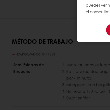
puedes ver 
el consentimi
MÉTODO DE TRABAJO
EMPOLVADOS X-PRESS
Semi Esferras de
Mezclar todos los ingr
Bizcocho
Batir a velocidad baja
por 7 minutos
Manguear con boquilla
Hornear a 180° C por 1
Dejar enfriar