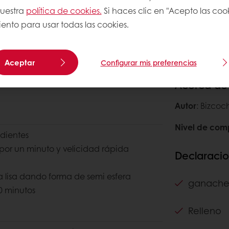
nuestra
política de cookies.
Si haces clic en "Acepto las coo
ento para usar todas las cookies.
Aceptar
Configurar mis preferencias
Acerca de 
Autor
: Bizcoc
Nivel de com
edientes
 por un minuto y velicidad rápida
Declaraci
 lisa dando forma de semi esfera
ganache
0 minutos
Relleno