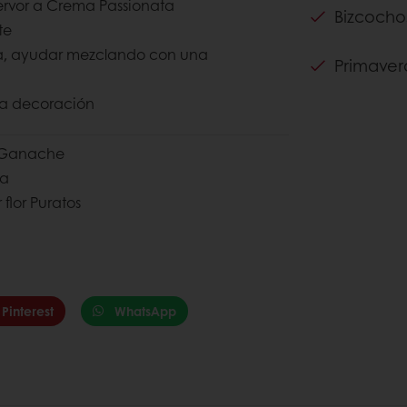
ervor a Crema Passionata
Bizcocho
te
ita, ayudar mezclando con una
Primaver
ra decoración
o Ganache
ra
flor Puratos
Pinterest
WhatsApp