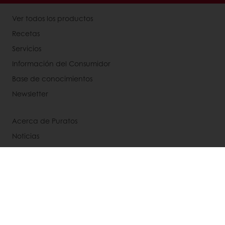
Ver todos los productos
Recetas
Servicios
Información del Consumidor
Base de conocimientos
Newsletter
Acerca de Puratos
Noticias
Blog
Contactanos
Bases legales de concursos
Seleccione un país