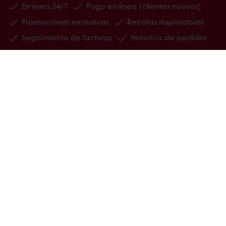
En línea 24/7
Pago en línea (clientes nuevos)
Promociones exclusivas
Recetas inspiradoras
Seguimiento de facturas
Histórico de pedidos
Ver todos los productos
Recetas
Servicios
Información del Consumidor
Base de conocimientos
Newsletter
Acerca de Puratos
Noticias
Blog
Contactanos