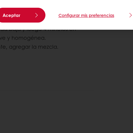
Aceptar
Configurar mis preferencias
e Fácil.
dad baja y luego 4 minutos en
uave y homogénea.
te, agregar la mezcla.