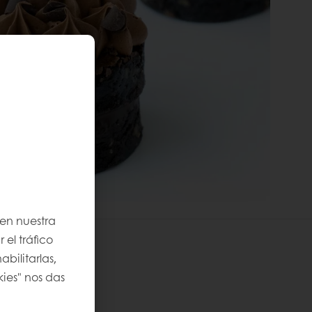
 en nuestra
 el tráfico
bilitarlas,
kies" nos das