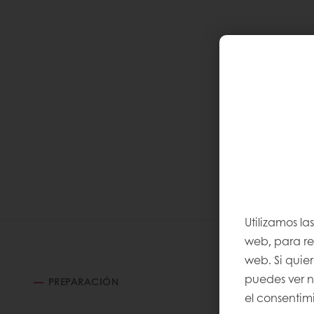
Utilizamos la
web, para rec
web. Si quie
puedes ver 
PREPARACIÓN
el consentimi