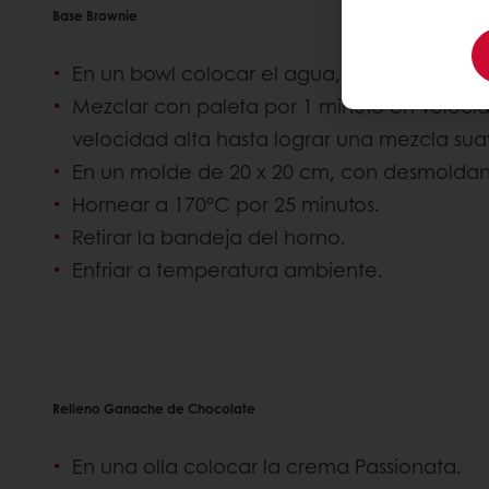
Base Brownie
En un bowl colocar el agua, aceite y Browni
Mezclar con paleta por 1 minuto en veloci
velocidad alta hasta lograr una mezcla s
En un molde de 20 x 20 cm, con desmoldan
Hornear a 170°C por 25 minutos.
Retirar la bandeja del horno.
Enfriar a temperatura ambiente.
Relleno Ganache de Chocolate
En una olla colocar la crema Passionata.