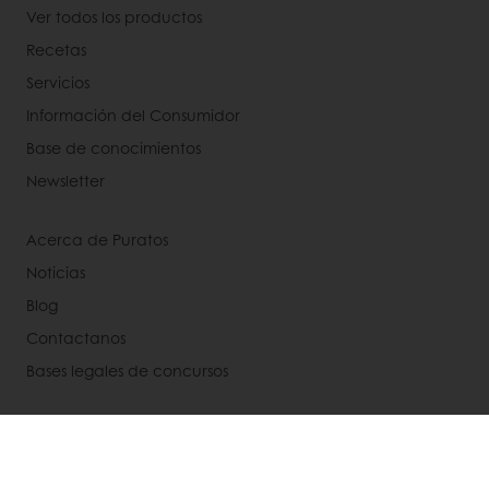
Ver todos los productos
Recetas
Servicios
Información del Consumidor
Base de conocimientos
Newsletter
Acerca de Puratos
Noticias
Blog
Contactanos
Bases legales de concursos
Seleccione un país
Sitio Corporativo