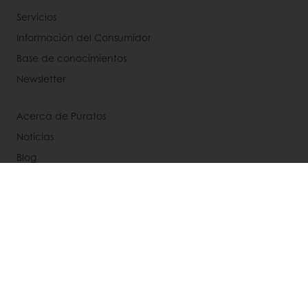
Servicios
Información del Consumidor
Base de conocimientos
Newsletter
Acerca de Puratos
Noticias
Blog
Contactanos
Bases legales de concursos
Seleccione un país
Sitio Corporativo
Recepción: +56 9 3269 9269 | Servicio Al Cliente: