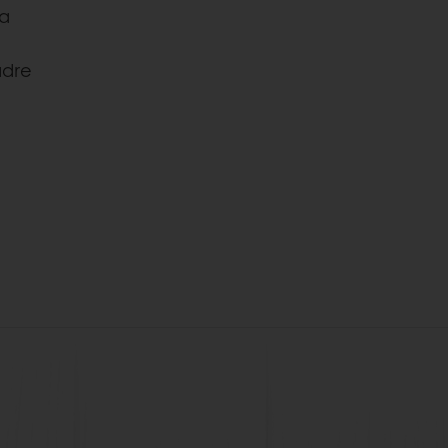
a
dre