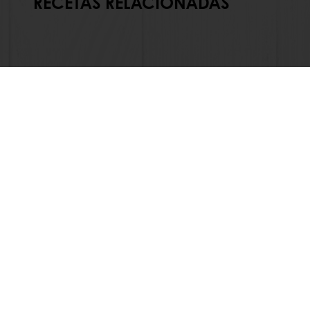
RECETAS RELACIONADAS
En línea 24/7
Pago en línea (clientes nuevos
Ver todos los productos
Acerca de 
Recetas
Noticias
Servicios
Blog
Información del Consumidor
Contactan
Base de conocimientos
Bases legal
Newsletter