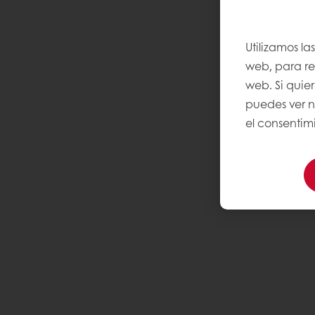
Utilizamos la
web, para rec
web. Si quie
puedes ver 
el consentimi