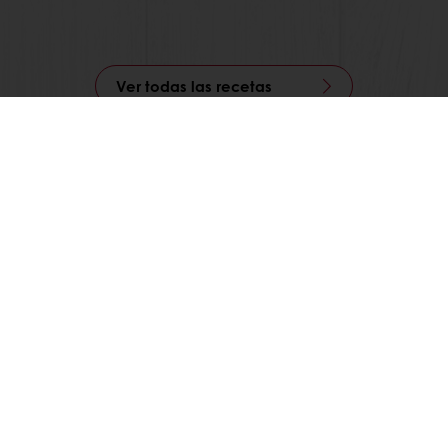
Ver todas las recetas
)
Promociones exclusivas
Recetas inspiradoras
Puratos
os
es de concursos