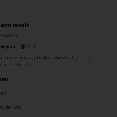
esta receta
ltigranos
plejidad
:
mpleta en polvo, para la elaboración de Pan
aja de 10 x 1 Kg.
ones
ibra
r de Pan