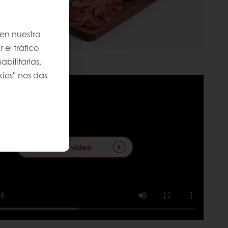
 en nuestra
 el tráfico
bilitarlas,
kies" nos das
Reproducir video