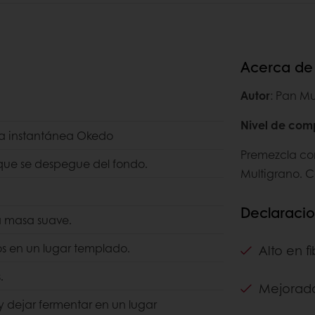
Acerca de 
Autor
: Pan Mu
Nivel de com
ra instantánea Okedo
Premezcla co
 que se despegue del fondo.
Multigrano. C
Declaraci
a masa suave.
os en un lugar templado.
Alto en f
.
Mejorado
 y dejar fermentar en un lugar