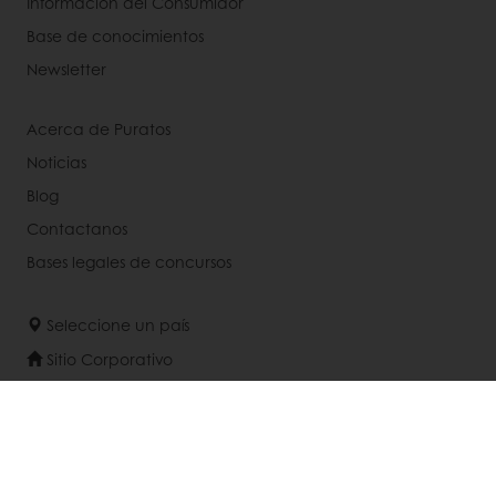
Información del Consumidor
Base de conocimientos
Newsletter
Acerca de Puratos
Noticias
Blog
Contactanos
Bases legales de concursos
Seleccione un país
Sitio Corporativo
Recepción: +56 9 3269 9269 | Servicio Al Cliente:
+56 9 7107 8132