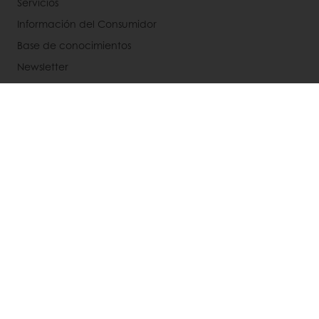
Servicios
Información del Consumidor
Base de conocimientos
Newsletter
Acerca de Puratos
Noticias
Blog
Contactanos
Bases legales de concursos
Seleccione un país
Sitio Corporativo
Recepción: +56 9 3269 9269 | Servicio Al Cliente:
+56 9 7107 8132